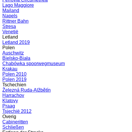
Lago Maggiore
Mailand
Napels
Rittner Bahn
Stresa
Venetië
Letland
Letland 2019
Polen
Auschwitz
Bielsko-Biała
Chabówka spoorwegmuseum
Krakau
Polen 2010
Polen 2019
Tschechien
Železná Ruda-Alžbětín
Harrachov
Klatovy
Praag
Tsjechië 2012
Overig
Cabineritten
Schließen