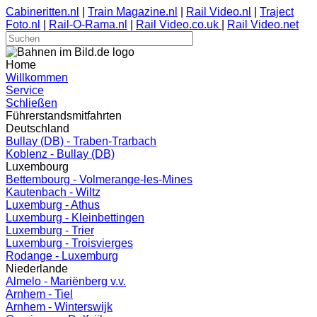
Cabineritten.nl
|
Train Magazine.nl
|
Rail Video.nl
|
Traject
Foto.nl
|
Rail-O-Rama.nl
|
Rail Video.co.uk
|
Rail Video.net
Home
Willkommen
Service
Schließen
Führerstandsmitfahrten
Deutschland
Bullay (DB) - Traben-Trarbach
Koblenz - Bullay (DB)
Luxembourg
Bettembourg - Volmerange-les-Mines
Kautenbach - Wiltz
Luxemburg - Athus
Luxemburg - Kleinbettingen
Luxemburg - Trier
Luxemburg - Troisvierges
Rodange - Luxemburg
Niederlande
Almelo - Mariënberg v.v.
Arnhem - Tiel
Arnhem - Winterswijk