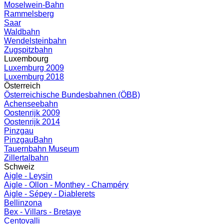
Moselwein-Bahn
Rammelsberg
Saar
Waldbahn
Wendelsteinbahn
Zugspitzbahn
Luxembourg
Luxemburg 2009
Luxemburg 2018
Österreich
Österreichische Bundesbahnen (ÖBB)
Achenseebahn
Oostenrijk 2009
Oostenrijk 2014
Pinzgau
PinzgauBahn
Tauernbahn Museum
Zillertalbahn
Schweiz
Aigle - Leysin
Aigle - Ollon - Monthey - Champéry
Aigle - Sépey - Diablerets
Bellinzona
Bex - Villars - Bretaye
Centovalli