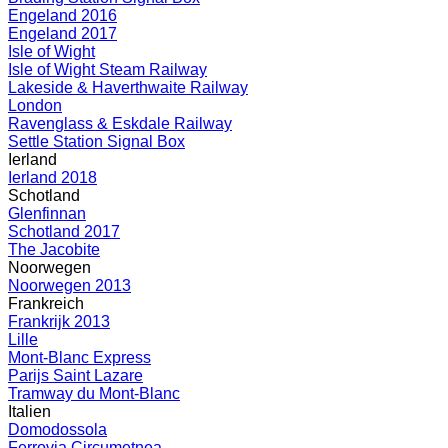
Engeland 2016
Engeland 2017
Isle of Wight
Isle of Wight Steam Railway
Lakeside & Haverthwaite Railway
London
Ravenglass & Eskdale Railway
Settle Station Signal Box
Ierland
Ierland 2018
Schotland
Glenfinnan
Schotland 2017
The Jacobite
Noorwegen
Noorwegen 2013
Frankreich
Frankrijk 2013
Lille
Mont-Blanc Express
Parijs Saint Lazare
Tramway du Mont-Blanc
Italien
Domodossola
Ferrovia Circumetnea