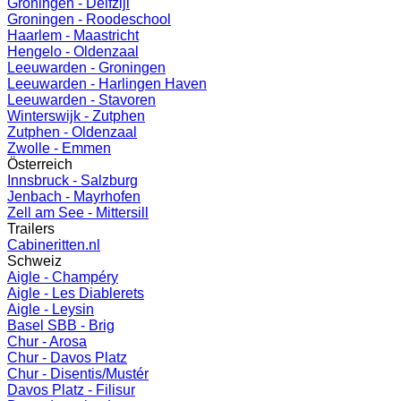
Groningen - Delfzijl
Groningen - Roodeschool
Haarlem - Maastricht
Hengelo - Oldenzaal
Leeuwarden - Groningen
Leeuwarden - Harlingen Haven
Leeuwarden - Stavoren
Winterswijk - Zutphen
Zutphen - Oldenzaal
Zwolle - Emmen
Österreich
Innsbruck - Salzburg
Jenbach - Mayrhofen
Zell am See - Mittersill
Trailers
Cabineritten.nl
Schweiz
Aigle - Champéry
Aigle - Les Diablerets
Aigle - Leysin
Basel SBB - Brig
Chur - Arosa
Chur - Davos Platz
Chur - Disentis/Mustér
Davos Platz - Filisur