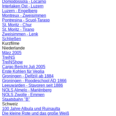
Domodossola - Locarno
Interlaken Ost - Luzern
Luzern - Engelberg
Montreux - Zweisimmen
Pontresina - Scuol-Tarasp
St. Moritz - Chur
St. Moritz - Tirano
Zweisimmen - Lenk
Schließen
Kurzfilme
Niederlande
März 2005
TreiNS
TreiNShow
Cargo Bericht Juli 2005
Erste Kohlen für Veolia
Groningen - Delfzijl ab 1884
Groningen - Roodeschool AD 1866
Leeuwarden - Stavoren seit 1886
NOLS Almelo - Mariënberg
NOLS Zwolle - Emmen
Staatsbahn "B"
Schweiz
100 Jahre Albula und Ruinaulta
Die kleine Rote und das große Weiß