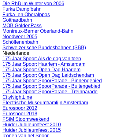
Die RhB im Winter von 2006
Furka Dampfbahn
Furka- en Oberalppas
Gotthardbahn
MOB GoldenPass
Montreux-Berner Oberland-Bahn
Noodweer 2005
Schöllenenbahn
Schweizerische Bundesbahnen (SBB)
Niederlande
175 Jaar Spoor: Als de dag van toen
175 Jaar Spoor: Haarlem - Amsterdam
175 Jaar Spoor: Open Dag Haarlem
175 Jaar Spoor: Open Dag Leidschendam
175 Jaar Spoor: SpoorParade - Binnengebied
175 Jaar Spoor: SpoorParade - Buitengebied
175 Jaar Spoor: SpoorParade - Treinparade
CityNightLine
Electrische Museumtramlijn Amsterdam
Eurospoor 2012
Eurospoor 2018
FStM Stoomweekend
Huider Jubileumfeest 2010
Huider Jubileumfeest 2015
Iconen van het Spoor