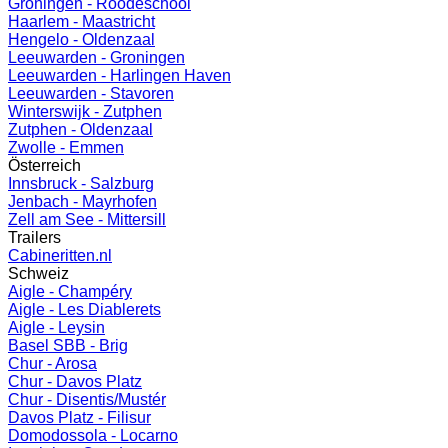
Groningen - Roodeschool
Haarlem - Maastricht
Hengelo - Oldenzaal
Leeuwarden - Groningen
Leeuwarden - Harlingen Haven
Leeuwarden - Stavoren
Winterswijk - Zutphen
Zutphen - Oldenzaal
Zwolle - Emmen
Österreich
Innsbruck - Salzburg
Jenbach - Mayrhofen
Zell am See - Mittersill
Trailers
Cabineritten.nl
Schweiz
Aigle - Champéry
Aigle - Les Diablerets
Aigle - Leysin
Basel SBB - Brig
Chur - Arosa
Chur - Davos Platz
Chur - Disentis/Mustér
Davos Platz - Filisur
Domodossola - Locarno