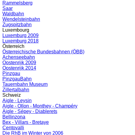
Rammelsberg
Saar
Waldbahn
Wendelsteinbahn
Zugspitzbahn
Luxembourg
Luxemburg 2009
Luxemburg 2018
Österreich
Österreichische Bundesbahnen (ÖBB)
Achenseebahn
Oostenrijk 2009
Oostenrijk 2014
Pinzgau
PinzgauBahn
Tauernbahn Museum
Zillertalbahn
Schweiz
Aigle - Leysin
Aigle - Ollon - Monthey - Champéry
Aigle - Sépey - Diablerets
Bellinzona
Bex - Villars - Bretaye
Centovalli
Die RhB im Winter von 2006