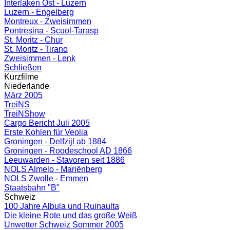
Interlaken Ost - Luzern
Luzern - Engelberg
Montreux - Zweisimmen
Pontresina - Scuol-Tarasp
St. Moritz - Chur
St. Moritz - Tirano
Zweisimmen - Lenk
Schließen
Kurzfilme
Niederlande
März 2005
TreiNS
TreiNShow
Cargo Bericht Juli 2005
Erste Kohlen für Veolia
Groningen - Delfzijl ab 1884
Groningen - Roodeschool AD 1866
Leeuwarden - Stavoren seit 1886
NOLS Almelo - Mariënberg
NOLS Zwolle - Emmen
Staatsbahn "B"
Schweiz
100 Jahre Albula und Ruinaulta
Die kleine Rote und das große Weiß
Unwetter Schweiz Sommer 2005