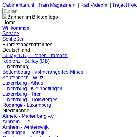
Cabineritten.nl
|
Train Magazine.nl
|
Rail Video.nl
|
Traject Foto
Home
Willkommen
Service
Schließen
Führerstandsmitfahrten
Deutschland
Bullay (DB) - Traben-Trarbach
Koblenz - Bullay (DB)
Luxembourg
Bettembourg - Volmerange-les-Mines
Kautenbach - Wiltz
Luxemburg - Athus
Luxemburg - Kleinbettingen
Luxemburg - Trier
Luxemburg - Troisvierges
Rodange - Luxemburg
Niederlande
Almelo - Mariënberg v.v.
Arnhem - Tiel
Arnhem - Winterswijk
Groningen - Delfzijl