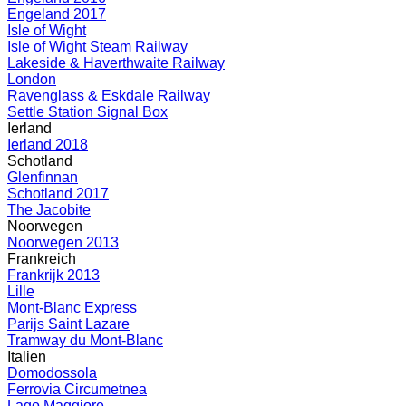
Engeland 2017
Isle of Wight
Isle of Wight Steam Railway
Lakeside & Haverthwaite Railway
London
Ravenglass & Eskdale Railway
Settle Station Signal Box
Ierland
Ierland 2018
Schotland
Glenfinnan
Schotland 2017
The Jacobite
Noorwegen
Noorwegen 2013
Frankreich
Frankrijk 2013
Lille
Mont-Blanc Express
Parijs Saint Lazare
Tramway du Mont-Blanc
Italien
Domodossola
Ferrovia Circumetnea
Lago Maggiore