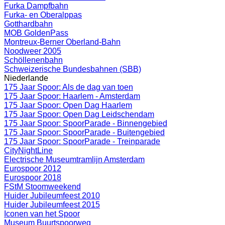
Furka Dampfbahn
Furka- en Oberalppas
Gotthardbahn
MOB GoldenPass
Montreux-Berner Oberland-Bahn
Noodweer 2005
Schöllenenbahn
Schweizerische Bundesbahnen (SBB)
Niederlande
175 Jaar Spoor: Als de dag van toen
175 Jaar Spoor: Haarlem - Amsterdam
175 Jaar Spoor: Open Dag Haarlem
175 Jaar Spoor: Open Dag Leidschendam
175 Jaar Spoor: SpoorParade - Binnengebied
175 Jaar Spoor: SpoorParade - Buitengebied
175 Jaar Spoor: SpoorParade - Treinparade
CityNightLine
Electrische Museumtramlijn Amsterdam
Eurospoor 2012
Eurospoor 2018
FStM Stoomweekend
Huider Jubileumfeest 2010
Huider Jubileumfeest 2015
Iconen van het Spoor
Museum Buurtspoorweg