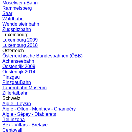
Moselwein-Bahn
Rammelsberg
Saar
Waldbahn
Wendelsteinbahn
Zugspitzbahn
Luxembourg
Luxemburg 2009
Luxemburg 2018
Österreich
Österreichische Bundesbahnen (ÖBB)
Achenseebahn
Oostenrijk 2009
Oostenrijk 2014
Pinzgau
PinzgauBahn
Tauernbahn Museum
Zillertalbahn
Schweiz
Aigle - Leysin
Aigle - Ollon - Monthey - Champéry
Aigle - Sépey - Diablerets
Bellinzona
Bex - Villars - Bretaye
Centovalli