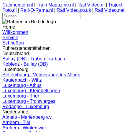
Cabineritten.nl
|
Train Magazine.nl
|
Rail Video.nl
|
Traject
Foto.nl
|
Rail-O-Rama.nl
|
Rail Video.co.uk
|
Rail Video.net
Home
Willkommen
Service
Schließen
Führerstandsmitfahrten
Deutschland
Bullay (DB) - Traben-Trarbach
Koblenz - Bullay (DB)
Luxembourg
Bettembourg - Volmerange-les-Mines
Kautenbach - Wiltz
Luxemburg - Athus
Luxemburg - Kleinbettingen
Luxemburg - Trier
Luxemburg - Troisvierges
Rodange - Luxemburg
Niederlande
Almelo - Mariënberg v.v.
Arnhem - Tiel
Arnhem - Winterswijk