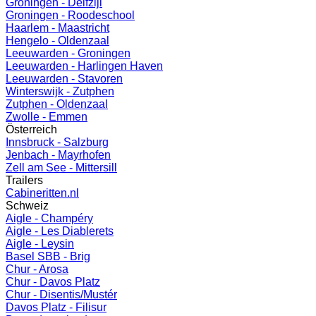
Groningen - Delfzijl
Groningen - Roodeschool
Haarlem - Maastricht
Hengelo - Oldenzaal
Leeuwarden - Groningen
Leeuwarden - Harlingen Haven
Leeuwarden - Stavoren
Winterswijk - Zutphen
Zutphen - Oldenzaal
Zwolle - Emmen
Österreich
Innsbruck - Salzburg
Jenbach - Mayrhofen
Zell am See - Mittersill
Trailers
Cabineritten.nl
Schweiz
Aigle - Champéry
Aigle - Les Diablerets
Aigle - Leysin
Basel SBB - Brig
Chur - Arosa
Chur - Davos Platz
Chur - Disentis/Mustér
Davos Platz - Filisur