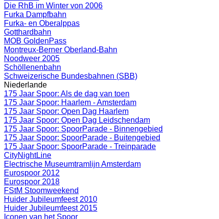
Die RhB im Winter von 2006
Furka Dampfbahn
Furka- en Oberalppas
Gotthardbahn
MOB GoldenPass
Montreux-Berner Oberland-Bahn
Noodweer 2005
Schöllenenbahn
Schweizerische Bundesbahnen (SBB)
Niederlande
175 Jaar Spoor: Als de dag van toen
175 Jaar Spoor: Haarlem - Amsterdam
175 Jaar Spoor: Open Dag Haarlem
175 Jaar Spoor: Open Dag Leidschendam
175 Jaar Spoor: SpoorParade - Binnengebied
175 Jaar Spoor: SpoorParade - Buitengebied
175 Jaar Spoor: SpoorParade - Treinparade
CityNightLine
Electrische Museumtramlijn Amsterdam
Eurospoor 2012
Eurospoor 2018
FStM Stoomweekend
Huider Jubileumfeest 2010
Huider Jubileumfeest 2015
Iconen van het Spoor