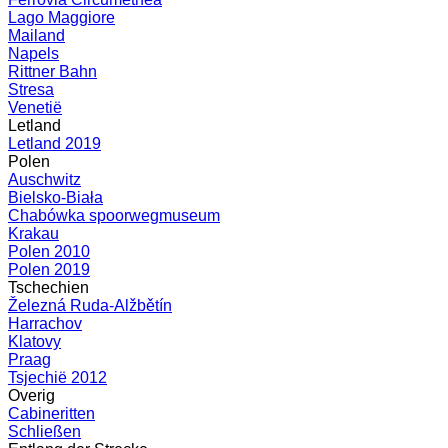
Lago Maggiore
Mailand
Napels
Rittner Bahn
Stresa
Venetië
Letland
Letland 2019
Polen
Auschwitz
Bielsko-Biała
Chabówka spoorwegmuseum
Krakau
Polen 2010
Polen 2019
Tschechien
Železná Ruda-Alžbětín
Harrachov
Klatovy
Praag
Tsjechië 2012
Overig
Cabineritten
Schließen