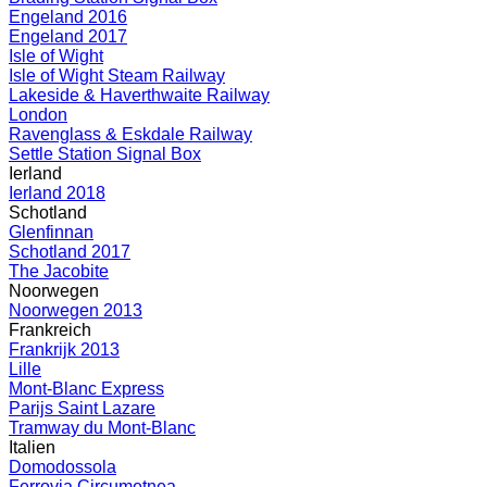
Engeland 2016
Engeland 2017
Isle of Wight
Isle of Wight Steam Railway
Lakeside & Haverthwaite Railway
London
Ravenglass & Eskdale Railway
Settle Station Signal Box
Ierland
Ierland 2018
Schotland
Glenfinnan
Schotland 2017
The Jacobite
Noorwegen
Noorwegen 2013
Frankreich
Frankrijk 2013
Lille
Mont-Blanc Express
Parijs Saint Lazare
Tramway du Mont-Blanc
Italien
Domodossola
Ferrovia Circumetnea