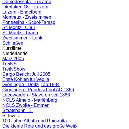
Domodossola - Locarno
Interlaken Ost - Luzern
Luzern - Engelberg
Montreux - Zweisimmen
Pontresina - Scuol-Tarasp
St. Moritz - Chur
St. Moritz - Tirano
Zweisimmen - Lenk
Schließen
Kurzfilme
Niederlande
März 2005
TreiNS
TreiNShow
Cargo Bericht Juli 2005
Erste Kohlen für Veolia
Groningen - Delfzijl ab 1884
Groningen - Roodeschool AD 1866
Leeuwarden - Stavoren seit 1886
NOLS Almelo - Mariënberg
NOLS Zwolle - Emmen
Staatsbahn "B"
Schweiz
100 Jahre Albula und Ruinaulta
Die kleine Rote und das große Weiß