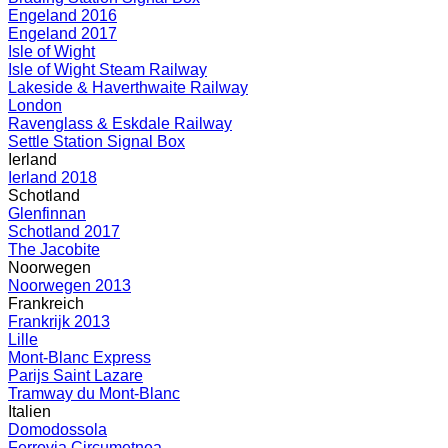
Engeland 2016
Engeland 2017
Isle of Wight
Isle of Wight Steam Railway
Lakeside & Haverthwaite Railway
London
Ravenglass & Eskdale Railway
Settle Station Signal Box
Ierland
Ierland 2018
Schotland
Glenfinnan
Schotland 2017
The Jacobite
Noorwegen
Noorwegen 2013
Frankreich
Frankrijk 2013
Lille
Mont-Blanc Express
Parijs Saint Lazare
Tramway du Mont-Blanc
Italien
Domodossola
Ferrovia Circumetnea