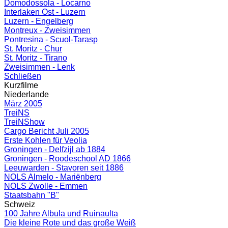
Domodossola - Locarno
Interlaken Ost - Luzern
Luzern - Engelberg
Montreux - Zweisimmen
Pontresina - Scuol-Tarasp
St. Moritz - Chur
St. Moritz - Tirano
Zweisimmen - Lenk
Schließen
Kurzfilme
Niederlande
März 2005
TreiNS
TreiNShow
Cargo Bericht Juli 2005
Erste Kohlen für Veolia
Groningen - Delfzijl ab 1884
Groningen - Roodeschool AD 1866
Leeuwarden - Stavoren seit 1886
NOLS Almelo - Mariënberg
NOLS Zwolle - Emmen
Staatsbahn "B"
Schweiz
100 Jahre Albula und Ruinaulta
Die kleine Rote und das große Weiß