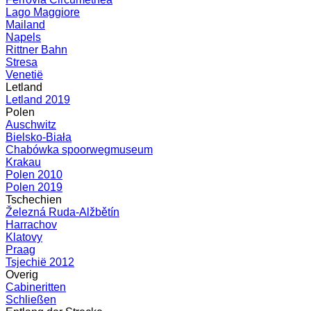
Lago Maggiore
Mailand
Napels
Rittner Bahn
Stresa
Venetië
Letland
Letland 2019
Polen
Auschwitz
Bielsko-Biała
Chabówka spoorwegmuseum
Krakau
Polen 2010
Polen 2019
Tschechien
Železná Ruda-Alžbětín
Harrachov
Klatovy
Praag
Tsjechië 2012
Overig
Cabineritten
Schließen