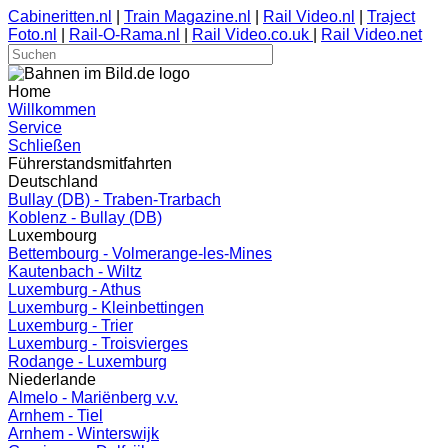
Cabineritten.nl
|
Train Magazine.nl
|
Rail Video.nl
|
Traject
Foto.nl
|
Rail-O-Rama.nl
|
Rail Video.co.uk
|
Rail Video.net
Home
Willkommen
Service
Schließen
Führerstandsmitfahrten
Deutschland
Bullay (DB) - Traben-Trarbach
Koblenz - Bullay (DB)
Luxembourg
Bettembourg - Volmerange-les-Mines
Kautenbach - Wiltz
Luxemburg - Athus
Luxemburg - Kleinbettingen
Luxemburg - Trier
Luxemburg - Troisvierges
Rodange - Luxemburg
Niederlande
Almelo - Mariënberg v.v.
Arnhem - Tiel
Arnhem - Winterswijk