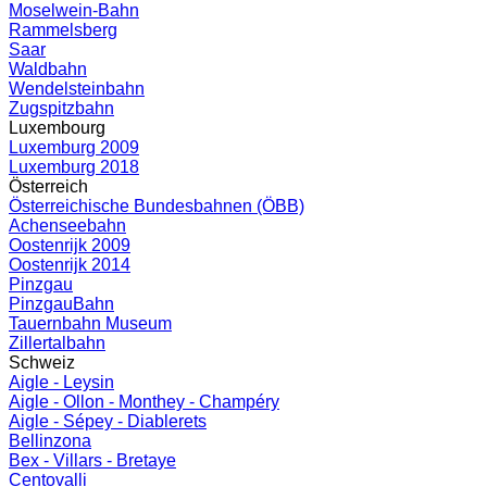
Moselwein-Bahn
Rammelsberg
Saar
Waldbahn
Wendelsteinbahn
Zugspitzbahn
Luxembourg
Luxemburg 2009
Luxemburg 2018
Österreich
Österreichische Bundesbahnen (ÖBB)
Achenseebahn
Oostenrijk 2009
Oostenrijk 2014
Pinzgau
PinzgauBahn
Tauernbahn Museum
Zillertalbahn
Schweiz
Aigle - Leysin
Aigle - Ollon - Monthey - Champéry
Aigle - Sépey - Diablerets
Bellinzona
Bex - Villars - Bretaye
Centovalli