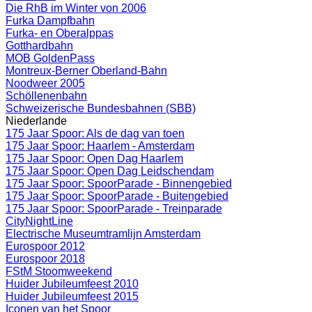
Die RhB im Winter von 2006
Furka Dampfbahn
Furka- en Oberalppas
Gotthardbahn
MOB GoldenPass
Montreux-Berner Oberland-Bahn
Noodweer 2005
Schöllenenbahn
Schweizerische Bundesbahnen (SBB)
Niederlande
175 Jaar Spoor: Als de dag van toen
175 Jaar Spoor: Haarlem - Amsterdam
175 Jaar Spoor: Open Dag Haarlem
175 Jaar Spoor: Open Dag Leidschendam
175 Jaar Spoor: SpoorParade - Binnengebied
175 Jaar Spoor: SpoorParade - Buitengebied
175 Jaar Spoor: SpoorParade - Treinparade
CityNightLine
Electrische Museumtramlijn Amsterdam
Eurospoor 2012
Eurospoor 2018
FStM Stoomweekend
Huider Jubileumfeest 2010
Huider Jubileumfeest 2015
Iconen van het Spoor