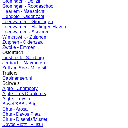
Groningen - Delfzijl
Groningen - Roodeschool
Haarlem - Maastricht
Hengelo - Oldenzaal
Leeuwarden - Groningen
Leeuwarden - Harlingen Haven
Leeuwarden - Stavoren
Winterswijk - Zutphen
Zutphen - Oldenzaal
Zwolle - Emmen
Österreich
Innsbruck - Salzburg
Jenbach - Mayrhofen
Zell am See - Mittersill
Trailers
Cabineritten.nl
Schweiz
Aigle - Champéry
Aigle - Les Diablerets
Aigle - Leysin
Basel SBB - Brig
Chur - Arosa
Chur - Davos Platz
Chur - Disentis/Mustér
Davos Platz - Filisur