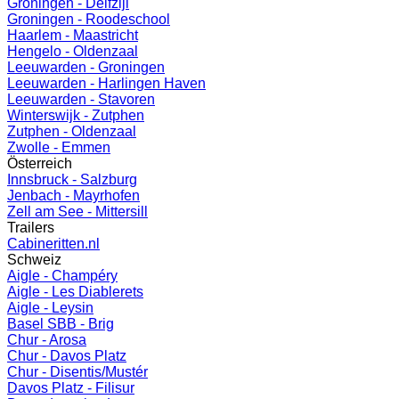
Groningen - Delfzijl
Groningen - Roodeschool
Haarlem - Maastricht
Hengelo - Oldenzaal
Leeuwarden - Groningen
Leeuwarden - Harlingen Haven
Leeuwarden - Stavoren
Winterswijk - Zutphen
Zutphen - Oldenzaal
Zwolle - Emmen
Österreich
Innsbruck - Salzburg
Jenbach - Mayrhofen
Zell am See - Mittersill
Trailers
Cabineritten.nl
Schweiz
Aigle - Champéry
Aigle - Les Diablerets
Aigle - Leysin
Basel SBB - Brig
Chur - Arosa
Chur - Davos Platz
Chur - Disentis/Mustér
Davos Platz - Filisur