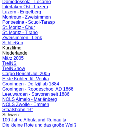
Domodossola - Locarno
Interlaken Ost - Luzern
Luzern - Engelberg
Montreux - Zweisimmen
Pontresina - Scuol-Tarasp
St. Moritz - Chur
St. Moritz - Tirano
Zweisimmen - Lenk
Schließen
Kurzfilme
Niederlande
März 2005
TreiNS
TreiNShow
Cargo Bericht Juli 2005
Erste Kohlen für Veolia
Groningen - Delfzijl ab 1884
Groningen - Roodeschool AD 1866
Leeuwarden - Stavoren seit 1886
NOLS Almelo - Mariënberg
NOLS Zwolle - Emmen
Staatsbahn "B"
Schweiz
100 Jahre Albula und Ruinaulta
Die kleine Rote und das große Weiß