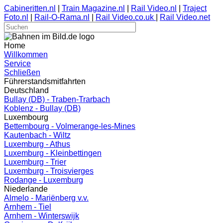
Cabineritten.nl
|
Train Magazine.nl
|
Rail Video.nl
|
Traject
Foto.nl
|
Rail-O-Rama.nl
|
Rail Video.co.uk
|
Rail Video.net
Home
Willkommen
Service
Schließen
Führerstandsmitfahrten
Deutschland
Bullay (DB) - Traben-Trarbach
Koblenz - Bullay (DB)
Luxembourg
Bettembourg - Volmerange-les-Mines
Kautenbach - Wiltz
Luxemburg - Athus
Luxemburg - Kleinbettingen
Luxemburg - Trier
Luxemburg - Troisvierges
Rodange - Luxemburg
Niederlande
Almelo - Mariënberg v.v.
Arnhem - Tiel
Arnhem - Winterswijk