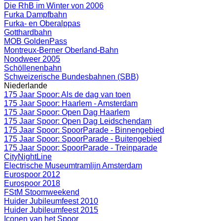
Die RhB im Winter von 2006
Furka Dampfbahn
Furka- en Oberalppas
Gotthardbahn
MOB GoldenPass
Montreux-Berner Oberland-Bahn
Noodweer 2005
Schöllenenbahn
Schweizerische Bundesbahnen (SBB)
Niederlande
175 Jaar Spoor: Als de dag van toen
175 Jaar Spoor: Haarlem - Amsterdam
175 Jaar Spoor: Open Dag Haarlem
175 Jaar Spoor: Open Dag Leidschendam
175 Jaar Spoor: SpoorParade - Binnengebied
175 Jaar Spoor: SpoorParade - Buitengebied
175 Jaar Spoor: SpoorParade - Treinparade
CityNightLine
Electrische Museumtramlijn Amsterdam
Eurospoor 2012
Eurospoor 2018
FStM Stoomweekend
Huider Jubileumfeest 2010
Huider Jubileumfeest 2015
Iconen van het Spoor