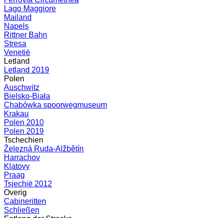
Lago Maggiore
Mailand
Napels
Rittner Bahn
Stresa
Venetië
Letland
Letland 2019
Polen
Auschwitz
Bielsko-Biała
Chabówka spoorwegmuseum
Krakau
Polen 2010
Polen 2019
Tschechien
Železná Ruda-Alžbětín
Harrachov
Klatovy
Praag
Tsjechië 2012
Overig
Cabineritten
Schließen