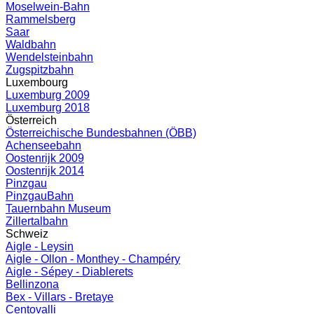
Moselwein-Bahn
Rammelsberg
Saar
Waldbahn
Wendelsteinbahn
Zugspitzbahn
Luxembourg
Luxemburg 2009
Luxemburg 2018
Österreich
Österreichische Bundesbahnen (ÖBB)
Achenseebahn
Oostenrijk 2009
Oostenrijk 2014
Pinzgau
PinzgauBahn
Tauernbahn Museum
Zillertalbahn
Schweiz
Aigle - Leysin
Aigle - Ollon - Monthey - Champéry
Aigle - Sépey - Diablerets
Bellinzona
Bex - Villars - Bretaye
Centovalli