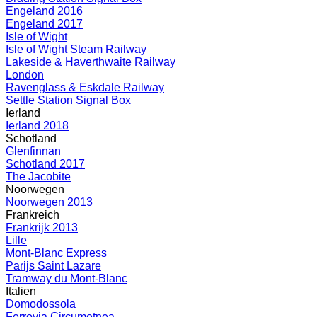
Engeland 2016
Engeland 2017
Isle of Wight
Isle of Wight Steam Railway
Lakeside & Haverthwaite Railway
London
Ravenglass & Eskdale Railway
Settle Station Signal Box
Ierland
Ierland 2018
Schotland
Glenfinnan
Schotland 2017
The Jacobite
Noorwegen
Noorwegen 2013
Frankreich
Frankrijk 2013
Lille
Mont-Blanc Express
Parijs Saint Lazare
Tramway du Mont-Blanc
Italien
Domodossola
Ferrovia Circumetnea