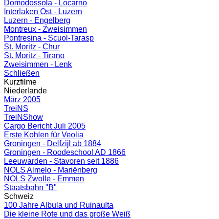
Domodossola - Locarno
Interlaken Ost - Luzern
Luzern - Engelberg
Montreux - Zweisimmen
Pontresina - Scuol-Tarasp
St. Moritz - Chur
St. Moritz - Tirano
Zweisimmen - Lenk
Schließen
Kurzfilme
Niederlande
März 2005
TreiNS
TreiNShow
Cargo Bericht Juli 2005
Erste Kohlen für Veolia
Groningen - Delfzijl ab 1884
Groningen - Roodeschool AD 1866
Leeuwarden - Stavoren seit 1886
NOLS Almelo - Mariënberg
NOLS Zwolle - Emmen
Staatsbahn "B"
Schweiz
100 Jahre Albula und Ruinaulta
Die kleine Rote und das große Weiß