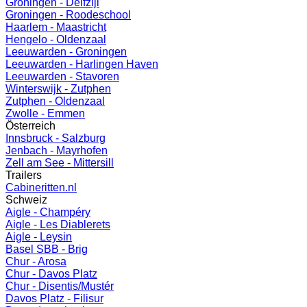
Groningen - Delfzijl
Groningen - Roodeschool
Haarlem - Maastricht
Hengelo - Oldenzaal
Leeuwarden - Groningen
Leeuwarden - Harlingen Haven
Leeuwarden - Stavoren
Winterswijk - Zutphen
Zutphen - Oldenzaal
Zwolle - Emmen
Österreich
Innsbruck - Salzburg
Jenbach - Mayrhofen
Zell am See - Mittersill
Trailers
Cabineritten.nl
Schweiz
Aigle - Champéry
Aigle - Les Diablerets
Aigle - Leysin
Basel SBB - Brig
Chur - Arosa
Chur - Davos Platz
Chur - Disentis/Mustér
Davos Platz - Filisur