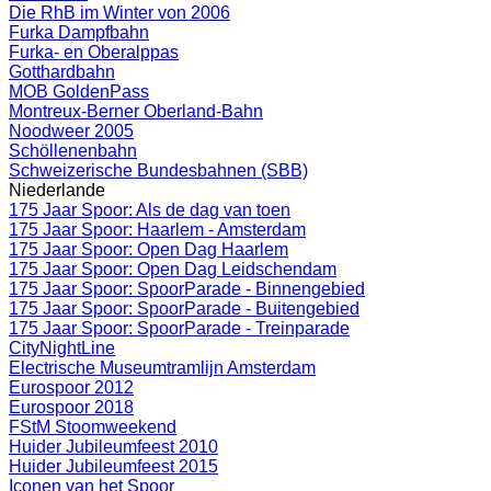
Die RhB im Winter von 2006
Furka Dampfbahn
Furka- en Oberalppas
Gotthardbahn
MOB GoldenPass
Montreux-Berner Oberland-Bahn
Noodweer 2005
Schöllenenbahn
Schweizerische Bundesbahnen (SBB)
Niederlande
175 Jaar Spoor: Als de dag van toen
175 Jaar Spoor: Haarlem - Amsterdam
175 Jaar Spoor: Open Dag Haarlem
175 Jaar Spoor: Open Dag Leidschendam
175 Jaar Spoor: SpoorParade - Binnengebied
175 Jaar Spoor: SpoorParade - Buitengebied
175 Jaar Spoor: SpoorParade - Treinparade
CityNightLine
Electrische Museumtramlijn Amsterdam
Eurospoor 2012
Eurospoor 2018
FStM Stoomweekend
Huider Jubileumfeest 2010
Huider Jubileumfeest 2015
Iconen van het Spoor