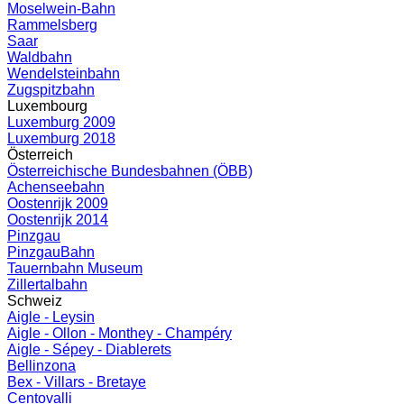
Moselwein-Bahn
Rammelsberg
Saar
Waldbahn
Wendelsteinbahn
Zugspitzbahn
Luxembourg
Luxemburg 2009
Luxemburg 2018
Österreich
Österreichische Bundesbahnen (ÖBB)
Achenseebahn
Oostenrijk 2009
Oostenrijk 2014
Pinzgau
PinzgauBahn
Tauernbahn Museum
Zillertalbahn
Schweiz
Aigle - Leysin
Aigle - Ollon - Monthey - Champéry
Aigle - Sépey - Diablerets
Bellinzona
Bex - Villars - Bretaye
Centovalli