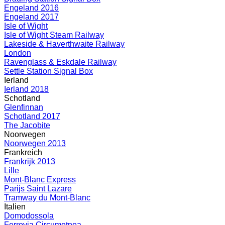
Engeland 2016
Engeland 2017
Isle of Wight
Isle of Wight Steam Railway
Lakeside & Haverthwaite Railway
London
Ravenglass & Eskdale Railway
Settle Station Signal Box
Ierland
Ierland 2018
Schotland
Glenfinnan
Schotland 2017
The Jacobite
Noorwegen
Noorwegen 2013
Frankreich
Frankrijk 2013
Lille
Mont-Blanc Express
Parijs Saint Lazare
Tramway du Mont-Blanc
Italien
Domodossola
Ferrovia Circumetnea