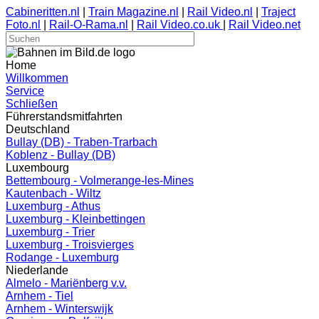
Cabineritten.nl
|
Train Magazine.nl
|
Rail Video.nl
|
Traject
Foto.nl
|
Rail-O-Rama.nl
|
Rail Video.co.uk
|
Rail Video.net
Home
Willkommen
Service
Schließen
Führerstandsmitfahrten
Deutschland
Bullay (DB) - Traben-Trarbach
Koblenz - Bullay (DB)
Luxembourg
Bettembourg - Volmerange-les-Mines
Kautenbach - Wiltz
Luxemburg - Athus
Luxemburg - Kleinbettingen
Luxemburg - Trier
Luxemburg - Troisvierges
Rodange - Luxemburg
Niederlande
Almelo - Mariënberg v.v.
Arnhem - Tiel
Arnhem - Winterswijk