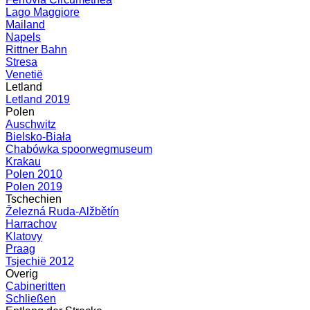
Lago Maggiore
Mailand
Napels
Rittner Bahn
Stresa
Venetië
Letland
Letland 2019
Polen
Auschwitz
Bielsko-Biała
Chabówka spoorwegmuseum
Krakau
Polen 2010
Polen 2019
Tschechien
Železná Ruda-Alžbětín
Harrachov
Klatovy
Praag
Tsjechië 2012
Overig
Cabineritten
Schließen