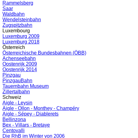
Rammelsberg
Saar
Waldbahn
Wendelsteinbahn
Zugspitzbahn
Luxembourg
Luxemburg 2009
Luxemburg 2018
Österreich
Österreichische Bundesbahnen (ÖBB)
Achenseebahn
Oostenrijk 2009
Oostenrijk 2014
Pinzgau
PinzgauBahn
Tauernbahn Museum
Zillertalbahn
Schweiz
Aigle - Leysin
Aigle - Ollon - Monthey - Champéry
Aigle - Sépey - Diablerets
Bellinzona
Bex - Villars - Bretaye
Centovalli
Die RhB im Winter von 2006