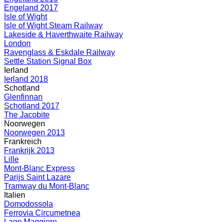
Engeland 2017
Isle of Wight
Isle of Wight Steam Railway
Lakeside & Haverthwaite Railway
London
Ravenglass & Eskdale Railway
Settle Station Signal Box
Ierland
Ierland 2018
Schotland
Glenfinnan
Schotland 2017
The Jacobite
Noorwegen
Noorwegen 2013
Frankreich
Frankrijk 2013
Lille
Mont-Blanc Express
Parijs Saint Lazare
Tramway du Mont-Blanc
Italien
Domodossola
Ferrovia Circumetnea
Lago Maggiore