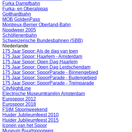
Furka Dampfbahn
Furka- en Oberalppas
Gotthardbahn
MOB GoldenPass
Montreux-Berner Oberland-Bahn
Noodweer 2005
Schöllenenbahn
Schweizerische Bundesbahnen (SBB)
Niederlande
175 Jaar Spoor: Als de dag van toen
175 Jaar Spoor: Haarlem - Amsterdam
175 Jaar Spoor: Open Dag Haarlem
175 Jaar Spoor: Open Dag Leidschendam
175 Jaar Spoor: SpoorParade - Binnengebied
175 Jaar Spoor: SpoorParade - Buitengebied
175 Jaar Spoor: SpoorParade - Treinparade
CityNightLine
Electrische Museumtramlijn Amsterdam
Eurospoor 2012
Eurospoor 2018
FStM Stoomweekend
Huider Jubileumfeest 2010
Huider Jubileumfeest 2015
Iconen van het Spoor
Museum Buurtspoorweg