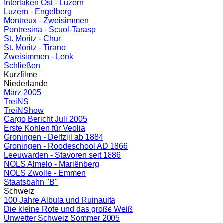
Interlaken Ost - Luzern
Luzern - Engelberg
Montreux - Zweisimmen
Pontresina - Scuol-Tarasp
St. Moritz - Chur
St. Moritz - Tirano
Zweisimmen - Lenk
Schließen
Kurzfilme
Niederlande
März 2005
TreiNS
TreiNShow
Cargo Bericht Juli 2005
Erste Kohlen für Veolia
Groningen - Delfzijl ab 1884
Groningen - Roodeschool AD 1866
Leeuwarden - Stavoren seit 1886
NOLS Almelo - Mariënberg
NOLS Zwolle - Emmen
Staatsbahn "B"
Schweiz
100 Jahre Albula und Ruinaulta
Die kleine Rote und das große Weiß
Unwetter Schweiz Sommer 2005