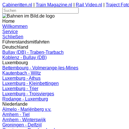
Cabineritten.nl
|
Train Magazine.nl
|
Rail Video.nl
|
Traject Foto
Home
Willkommen
Service
Schließen
Führerstandsmitfahrten
Deutschland
Bullay (DB) - Traben-Trarbach
Koblenz - Bullay (DB)
Luxembourg
Bettembourg - Volmerange-les-Mines
Kautenbach - Wiltz
Luxemburg - Athus
Luxemburg - Kleinbettingen
Luxemburg - Trier
Luxemburg - Troisvierges
Rodange - Luxemburg
Niederlande
Almelo - Mariënberg v.v.
Arnhem - Tiel
Arnhem - Winterswijk
Groningen - Delfzijl