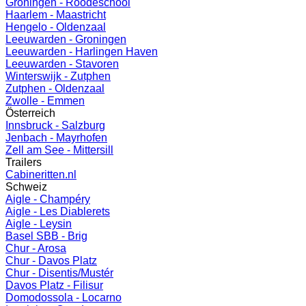
Groningen - Roodeschool
Haarlem - Maastricht
Hengelo - Oldenzaal
Leeuwarden - Groningen
Leeuwarden - Harlingen Haven
Leeuwarden - Stavoren
Winterswijk - Zutphen
Zutphen - Oldenzaal
Zwolle - Emmen
Österreich
Innsbruck - Salzburg
Jenbach - Mayrhofen
Zell am See - Mittersill
Trailers
Cabineritten.nl
Schweiz
Aigle - Champéry
Aigle - Les Diablerets
Aigle - Leysin
Basel SBB - Brig
Chur - Arosa
Chur - Davos Platz
Chur - Disentis/Mustér
Davos Platz - Filisur
Domodossola - Locarno