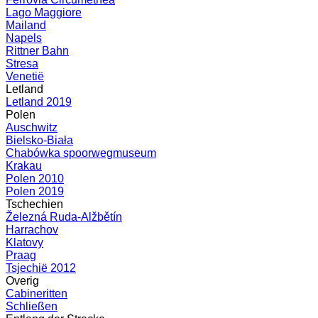
Lago Maggiore
Mailand
Napels
Rittner Bahn
Stresa
Venetië
Letland
Letland 2019
Polen
Auschwitz
Bielsko-Biała
Chabówka spoorwegmuseum
Krakau
Polen 2010
Polen 2019
Tschechien
Železná Ruda-Alžbětín
Harrachov
Klatovy
Praag
Tsjechië 2012
Overig
Cabineritten
Schließen