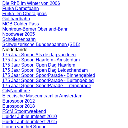
Die RhB im Winter von 2006
Furka Dampfbahn
Furka- en Oberalppas
Gotthardbahn
MOB GoldenPass
Montreux-Berner Oberland-Bahn
Noodweer 2005
Schöllenenbahn
Schweizerische Bundesbahnen (SBB)
Niederlande
175 Jaar Spoor: Als de dag van toen
175 Jaar Spoor: Haarlem - Amsterdam
175 Jaar Spoor: Open Dag Haarlem
175 Jaar Spoor: Open Dag Leidschendam
175 Jaar Spoor: SpoorParade - Binnengebied
175 Jaar Spoor: SpoorParade - Buitengebied
175 Jaar Spoor: SpoorParade - Treinparade
CityNightLine
Electrische Museumtramlijn Amsterdam
Eurospoor 2012
Eurospoor 2018
FStM Stoomweekend
Huider Jubileumfeest 2010
Huider Jubileumfeest 2015
Iconen van het Spoor