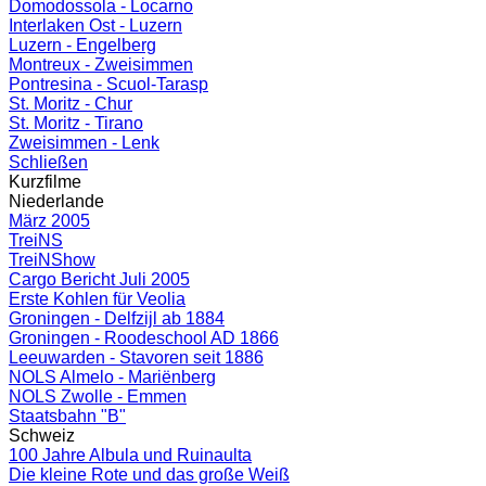
Domodossola - Locarno
Interlaken Ost - Luzern
Luzern - Engelberg
Montreux - Zweisimmen
Pontresina - Scuol-Tarasp
St. Moritz - Chur
St. Moritz - Tirano
Zweisimmen - Lenk
Schließen
Kurzfilme
Niederlande
März 2005
TreiNS
TreiNShow
Cargo Bericht Juli 2005
Erste Kohlen für Veolia
Groningen - Delfzijl ab 1884
Groningen - Roodeschool AD 1866
Leeuwarden - Stavoren seit 1886
NOLS Almelo - Mariënberg
NOLS Zwolle - Emmen
Staatsbahn "B"
Schweiz
100 Jahre Albula und Ruinaulta
Die kleine Rote und das große Weiß