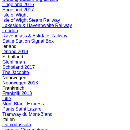
Engeland 2016
Engeland 2017
Isle of Wight
Isle of Wight Steam Railway
Lakeside & Haverthwaite Railway
London
Ravenglass & Eskdale Railway
Settle Station Signal Box
Ierland
Ierland 2018
Schotland
Glenfinnan
Schotland 2017
The Jacobite
Noorwegen
Noorwegen 2013
Frankreich
Frankrijk 2013
Lille
Mont-Blanc Express
Parijs Saint Lazare
Tramway du Mont-Blanc
Italien
Domodossola
Ferrovia Circumetnea