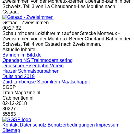
Zweisimmen von der Montreux-Berner Oberland-Bahn in der
Schweiz. Teil 3 von La Chaudanne-Les Moulins nach
Gstaad.
Gstaad - Zweisimmen
00:27:32
Schau mit dem Lokführer mit auf der Strecke Montreux -
Zweisimmen von der Montreux-Berner Oberland-Bahn in der
Schweiz. Teil 4 von Gstaad nach Zweisimmen.
Aktuelle Inhalte
Bahnen im Bild.de
Opendag NS Treinmodernisering
Deutscher Eisenbahn-Verein
Harzer Schmalspurbahnen
Duitsland 2019
Zuid-Limburgse Stoomtrein Maatschappij
SGSP
Train Magazine.nl
Cabineritten.nl
02-12-2018
30227
55563
Kontakt
Datenschutz
Benutzerbedingungen
Impressum
Sitemap