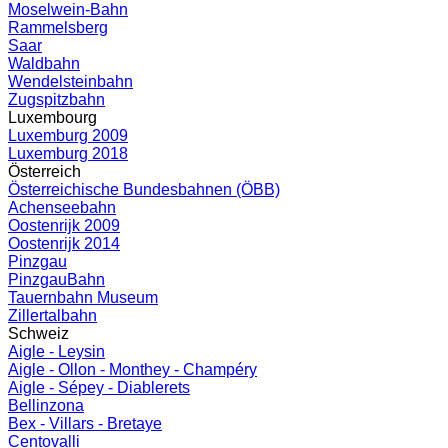
Moselwein-Bahn
Rammelsberg
Saar
Waldbahn
Wendelsteinbahn
Zugspitzbahn
Luxembourg
Luxemburg 2009
Luxemburg 2018
Österreich
Österreichische Bundesbahnen (ÖBB)
Achenseebahn
Oostenrijk 2009
Oostenrijk 2014
Pinzgau
PinzgauBahn
Tauernbahn Museum
Zillertalbahn
Schweiz
Aigle - Leysin
Aigle - Ollon - Monthey - Champéry
Aigle - Sépey - Diablerets
Bellinzona
Bex - Villars - Bretaye
Centovalli