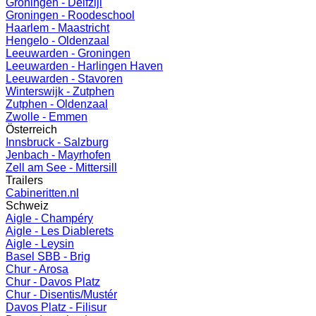
Groningen - Delfzijl
Groningen - Roodeschool
Haarlem - Maastricht
Hengelo - Oldenzaal
Leeuwarden - Groningen
Leeuwarden - Harlingen Haven
Leeuwarden - Stavoren
Winterswijk - Zutphen
Zutphen - Oldenzaal
Zwolle - Emmen
Österreich
Innsbruck - Salzburg
Jenbach - Mayrhofen
Zell am See - Mittersill
Trailers
Cabineritten.nl
Schweiz
Aigle - Champéry
Aigle - Les Diablerets
Aigle - Leysin
Basel SBB - Brig
Chur - Arosa
Chur - Davos Platz
Chur - Disentis/Mustér
Davos Platz - Filisur