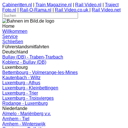
Cabineritten.nl
|
Train Magazine.nl
|
Rail Video.nl
|
Traject
Foto.nl
|
Rail-O-Rama.nl
|
Rail Video.co.uk
|
Rail Video.net
Home
Willkommen
Service
Schließen
Führerstandsmitfahrten
Deutschland
Bullay (DB) - Traben-Trarbach
Koblenz - Bullay (DB)
Luxembourg
Bettembourg - Volmerange-les-Mines
Kautenbach - Wiltz
Luxemburg - Athus
Luxemburg - Kleinbettingen
Luxemburg - Trier
Luxemburg - Troisvierges
Rodange - Luxemburg
Niederlande
Almelo - Mariënberg v.v.
Arnhem - Tiel
Arnhem - Winterswijk