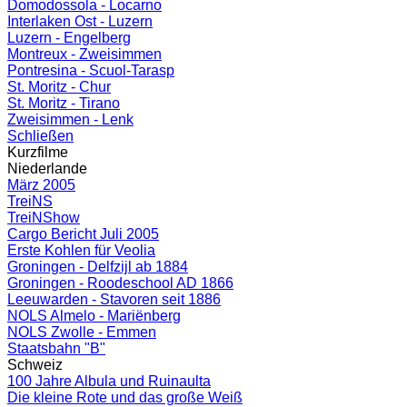
Domodossola - Locarno
Interlaken Ost - Luzern
Luzern - Engelberg
Montreux - Zweisimmen
Pontresina - Scuol-Tarasp
St. Moritz - Chur
St. Moritz - Tirano
Zweisimmen - Lenk
Schließen
Kurzfilme
Niederlande
März 2005
TreiNS
TreiNShow
Cargo Bericht Juli 2005
Erste Kohlen für Veolia
Groningen - Delfzijl ab 1884
Groningen - Roodeschool AD 1866
Leeuwarden - Stavoren seit 1886
NOLS Almelo - Mariënberg
NOLS Zwolle - Emmen
Staatsbahn "B"
Schweiz
100 Jahre Albula und Ruinaulta
Die kleine Rote und das große Weiß