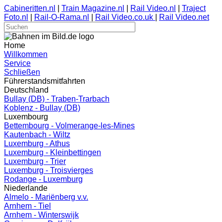
Cabineritten.nl
|
Train Magazine.nl
|
Rail Video.nl
|
Traject
Foto.nl
|
Rail-O-Rama.nl
|
Rail Video.co.uk
|
Rail Video.net
Home
Willkommen
Service
Schließen
Führerstandsmitfahrten
Deutschland
Bullay (DB) - Traben-Trarbach
Koblenz - Bullay (DB)
Luxembourg
Bettembourg - Volmerange-les-Mines
Kautenbach - Wiltz
Luxemburg - Athus
Luxemburg - Kleinbettingen
Luxemburg - Trier
Luxemburg - Troisvierges
Rodange - Luxemburg
Niederlande
Almelo - Mariënberg v.v.
Arnhem - Tiel
Arnhem - Winterswijk