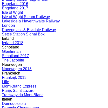
Engeland 2016
Engeland 2017
Isle of Wight
Isle of Wight Steam Railway
Lakeside & Haverthwaite Railway
London
Ravenglass & Eskdale Railway
Settle Station Signal Box
Ierland
Ierland 2018
Schotland
Glenfinnan
Schotland 2017
The Jacobite
Noorwegen
Noorwegen 2013
Frankreich
Frankrijk 2013
Lille
Mont-Blanc Express
Parijs Saint Lazare
Tramway du Mont-Blanc
Italien
Domodossola
Ferrovia Circumetnea