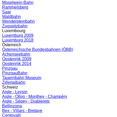
Moselwein-Bahn
Rammelsberg
Saar
Waldbahn
Wendelsteinbahn
Zugspitzbahn
Luxembourg
Luxemburg 2009
Luxemburg 2018
Österreich
Österreichische Bundesbahnen (ÖBB)
Achenseebahn
Oostenrijk 2009
Oostenrijk 2014
Pinzgau
PinzgauBahn
Tauernbahn Museum
Zillertalbahn
Schweiz
Aigle - Leysin
Aigle - Ollon - Monthey - Champéry
Aigle - Sépey - Diablerets
Bellinzona
Bex - Villars - Bretaye
Centovalli