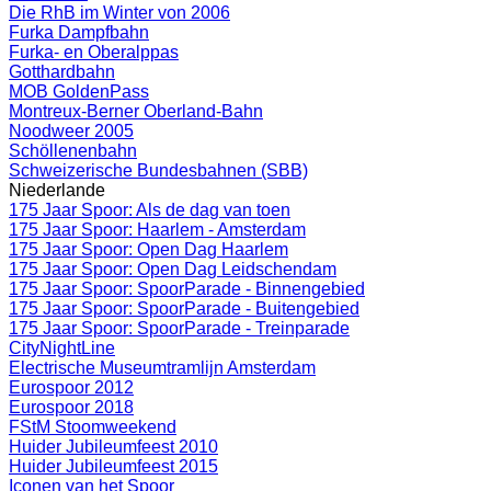
Die RhB im Winter von 2006
Furka Dampfbahn
Furka- en Oberalppas
Gotthardbahn
MOB GoldenPass
Montreux-Berner Oberland-Bahn
Noodweer 2005
Schöllenenbahn
Schweizerische Bundesbahnen (SBB)
Niederlande
175 Jaar Spoor: Als de dag van toen
175 Jaar Spoor: Haarlem - Amsterdam
175 Jaar Spoor: Open Dag Haarlem
175 Jaar Spoor: Open Dag Leidschendam
175 Jaar Spoor: SpoorParade - Binnengebied
175 Jaar Spoor: SpoorParade - Buitengebied
175 Jaar Spoor: SpoorParade - Treinparade
CityNightLine
Electrische Museumtramlijn Amsterdam
Eurospoor 2012
Eurospoor 2018
FStM Stoomweekend
Huider Jubileumfeest 2010
Huider Jubileumfeest 2015
Iconen van het Spoor