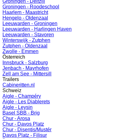
Groningen - Delfzijl
Groningen - Roodeschool
Haarlem - Maastricht
Hengelo - Oldenzaal
Leeuwarden - Groningen
Leeuwarden - Harlingen Haven
Leeuwarden - Stavoren
Winterswijk - Zutphen
Zutphen - Oldenzaal
Zwolle - Emmen
Österreich
Innsbruck - Salzburg
Jenbach - Mayrhofen
Zell am See - Mittersill
Trailers
Cabineritten.nl
Schweiz
Aigle - Champéry
Aigle - Les Diablerets
Aigle - Leysin
Basel SBB - Brig
Chur - Arosa
Chur - Davos Platz
Chur - Disentis/Mustér
Davos Platz - Filisur