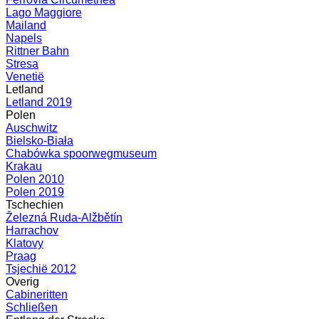
Lago Maggiore
Mailand
Napels
Rittner Bahn
Stresa
Venetië
Letland
Letland 2019
Polen
Auschwitz
Bielsko-Biała
Chabówka spoorwegmuseum
Krakau
Polen 2010
Polen 2019
Tschechien
Železná Ruda-Alžbětín
Harrachov
Klatovy
Praag
Tsjechië 2012
Overig
Cabineritten
Schließen